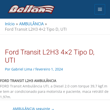
Ir
para
o
conteúdo
Início
AMBULÂNCIA
Ford Transit L2H3 4×2 Tipo D, UTI
Ford Transit L2H3 4×2 Tipo D,
UTI
Por
Gabriel Lima
/
fevereiro 1, 2024
FORD TRANSIT L2H3 AMBULÂNCIA
FORD Transit Ambulância UTI, a Diesel 2.0 com torque 39,7 kgf.m
e tem ar condicionado para motorista e paciente, maca retrátil de
1,97m.
AMBULÂNCIA seguinte
→