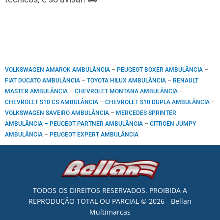
VOLKSWAGEN AMAROK AMBULÂNCIA
–
PEUGEOT BOXER AMBULÂNCIA
–
FIAT DUCATO AMBULÂNCIA
–
TOYOTA HILUX AMBULÂNCIA
–
RENAULT
MASTER AMBULÂNCIA
–
CHEVROLET MONTANA AMBULÂNCIA
–
CHEVROLET S10 CS AMBULÂNCIA
–
CHEVROLET S10 DUPLA AMBULÂNCIA
–
VOLKSWAGEN SAVEIRO AMBULÂNCIA
–
MERCEDES SPRINTER
AMBULÂNCIA –
PEUGEOT PARTNER AMBULÂNCIA
–
CITROEN JUMPY
AMBULÂNCIA
–
PEUGEOT EXPERT AMBULÂNCIA
TODOS OS DIREITOS RESERVADOS. PROIBIDA A
REPRODUÇÃO TOTAL OU PARCIAL © 2026 - Bellan
Multimarcas