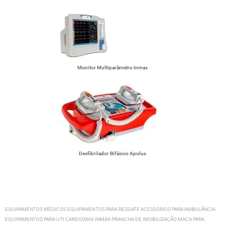
Monitor Multiparâmetro Inmax
Desfibrilador Bifásico Apolus
EQUIPAMENTOS MÉDICOS EQUIPAMENTOS PARA RESGATE ACESSÓRIOS PARA AMBULÂNCIA
EQUIPAMENTOS PARA UTI CARDIOMAX INMAX PRANCHA DE IMOBILIZAÇÃO MACA PARA