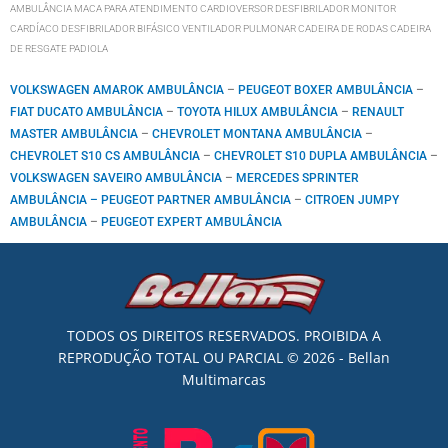
AMBULÂNCIA MACA PARA ATENDIMENTO CARDIOVERSOR DESFIBRILADOR MONITOR
CARDÍACO DESFIBRILADOR BIFÁSICO VENTILADOR PULMONAR CADEIRA DE RODAS CADEIRA
DE RESGATE PADIOLA
VOLKSWAGEN AMAROK AMBULÂNCIA
–
PEUGEOT BOXER AMBULÂNCIA
–
FIAT DUCATO AMBULÂNCIA
–
TOYOTA HILUX AMBULÂNCIA
–
RENAULT
MASTER AMBULÂNCIA
–
CHEVROLET MONTANA AMBULÂNCIA
–
CHEVROLET S10 CS AMBULÂNCIA
–
CHEVROLET S10 DUPLA AMBULÂNCIA
–
VOLKSWAGEN SAVEIRO AMBULÂNCIA
–
MERCEDES SPRINTER
AMBULÂNCIA –
PEUGEOT PARTNER AMBULÂNCIA
–
CITROEN JUMPY
AMBULÂNCIA
–
PEUGEOT EXPERT AMBULÂNCIA
TODOS OS DIREITOS RESERVADOS. PROIBIDA A
REPRODUÇÃO TOTAL OU PARCIAL © 2026 - Bellan
Multimarcas