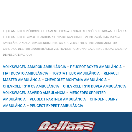
EQUIPAMENTOS MÉDICOS EQUIPAMENTOS PARA RESGATE ACESSÓRIOS PARA AMBULÂNCIA
EQUIPAMENTOS PARA UTI CARDIOMAX INMAX PRANCHA DE IMOBILIZAÇÃO MACA PARA
AMBULÂNCIA MACA PARA ATENDIMENTO CARDIOVERSOR DESFIBRILADOR MONITOR
CARDÍACO DESFIBRILADOR BIFÁSICO VENTILADOR PULMONAR CADEIRA DE RODAS CADEIRA
DE RESGATE PADIOLA
VOLKSWAGEN AMAROK AMBULÂNCIA
–
PEUGEOT BOXER AMBULÂNCIA
–
FIAT DUCATO AMBULÂNCIA
–
TOYOTA HILUX AMBULÂNCIA
–
RENAULT
MASTER AMBULÂNCIA
–
CHEVROLET MONTANA AMBULÂNCIA
–
CHEVROLET S10 CS AMBULÂNCIA
–
CHEVROLET S10 DUPLA AMBULÂNCIA
–
VOLKSWAGEN SAVEIRO AMBULÂNCIA
–
MERCEDES SPRINTER
AMBULÂNCIA –
PEUGEOT PARTNER AMBULÂNCIA
–
CITROEN JUMPY
AMBULÂNCIA
–
PEUGEOT EXPERT AMBULÂNCIA