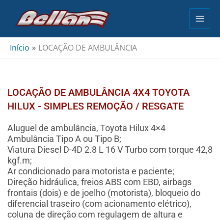
Ir
para
o
conteúdo
Início
LOCAÇÃO DE AMBULÂNCIA
LOCAÇÃO DE AMBULÂNCIA 4X4 TOYOTA
HILUX - SIMPLES REMOÇÃO / RESGATE
Aluguel de ambulância, Toyota Hilux 4×4
Ambulância Tipo A ou Tipo B;
Viatura Diesel D-4D 2.8 L 16 V Turbo com torque 42,8
kgf.m;
Ar condicionado para motorista e paciente;
Direção hidráulica, freios ABS com EBD, airbags
frontais (dois) e de joelho (motorista), bloqueio do
diferencial traseiro (com acionamento elétrico),
coluna de direção com regulagem de altura e