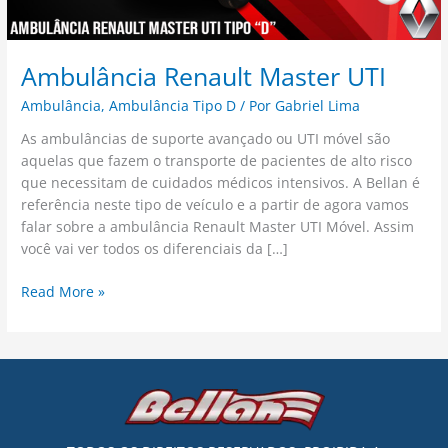
Ambulância Renault Master UTI
Ambulância
,
Ambulância Tipo D
/ Por
Gabriel Lima
As ambulâncias de suporte avançado ou UTI móvel são
aquelas que fazem o transporte de pacientes de alto risco
que necessitam de cuidados médicos intensivos. A Bellan é
referência neste tipo de veículo e a partir de agora vamos
falar sobre a ambulância Renault Master UTI Móvel. Assim
você vai ver todos os diferenciais da […]
Read More »