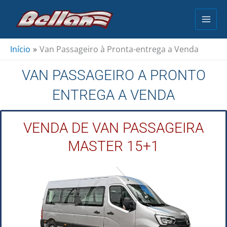
Ir
para
o
conteúdo
Início
Van Passageiro à Pronta-entrega a Venda
VAN PASSAGEIRO A PRONTO
ENTREGA A VENDA
VENDA DE VAN PASSAGEIRA
MASTER 15+1