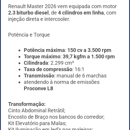
Renault Master 2026 vem equipada com motor
2.3 biturbo diesel
, de
4 cilindros em linha
, com
injeção direta e intercooler.
Potência e Torque
Potência máxima
:
150 cv a 3.500 rpm
Torque máximo
:
39,7 kgfm a 1.500 rpm
Cilindrada
: 2.299 cm³
Taxa de compressão
: 16:1
Transmissão
: manual de 6 marchas
atendendo à norma de emissões
Proconve L8
Transformação:
Cinto Abdominal Retrátil;
Encosto de Braço nos bancos do corredor;
Kit Elevatório para Malas;
Kit Iluminação em led’s nos maleiros;