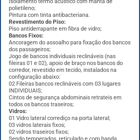
Isolamento termo acústico com manta de
polietileno;
Pintura com tinta antibacteriana.
R
evestimento do Piso:
Piso antiderrapante em fibra de vidro;
Bancos Fixos:
Ancoragem do assoalho para fixação dos bancos
dos passageiros;
Jogo de bancos individuais reclináveis (nas
fileiras 01 e 02), apoio de braço nos bancos do
corredor, revestido em tecido, instalados na
configuração abaixo:
02 Fileiras bancos reclináveis com 03 lugares
INDIVIDUAIS;
Cintos de segurança abdominais retrateis em
todos os bancos traseiros;
Vidros:
01 Vidro lateral corrediço na porta lateral;
03 vidros laterais fixos;
02 vidros traseiros fixos;
Sendo temperados, reticulado e com banda