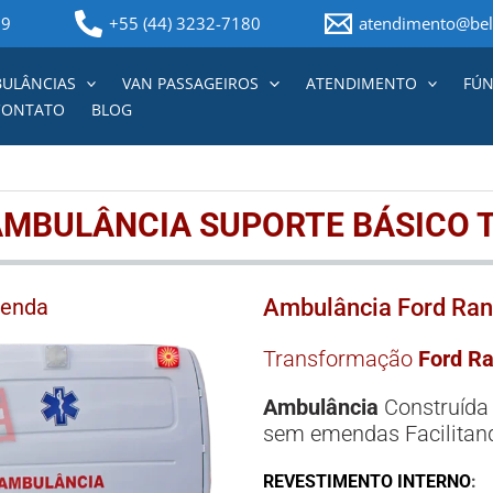
59
+55 (44) 3232-7180
atendimento@bell
ULÂNCIAS
VAN PASSAGEIROS
ATENDIMENTO
FÚN
CONTATO
BLOG
MBULÂNCIA SUPORTE BÁSICO T
Venda
Ambulância Ford Ran
Transformação
Ford R
Ambulância
Construída 
sem emendas Facilitand
REVESTIMENTO INTERNO
: