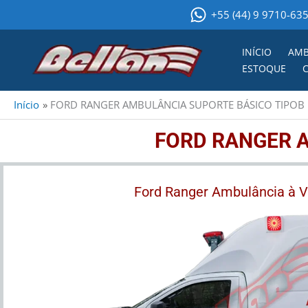
Ir
+55 (44) 9 9710-63
para
o
INÍCIO
AMB
conteúdo
ESTOQUE
Início
FORD RANGER AMBULÂNCIA SUPORTE BÁSICO TIPOB
FORD RANGER A
Ford Ranger Ambulância à 